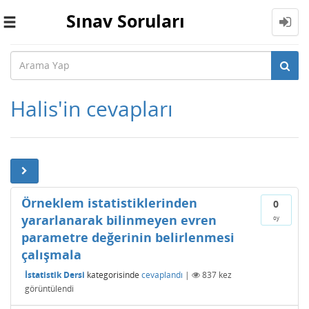
Sınav Soruları
Toggle
navigation
Halis'in cevapları
Örneklem istatistiklerinden
0
yararlanarak bilinmeyen evren
oy
parametre değerinin belirlenmesi
çalışmala
İstatistik Dersi
kategorisinde
cevaplandı
|
837
kez
görüntülendi