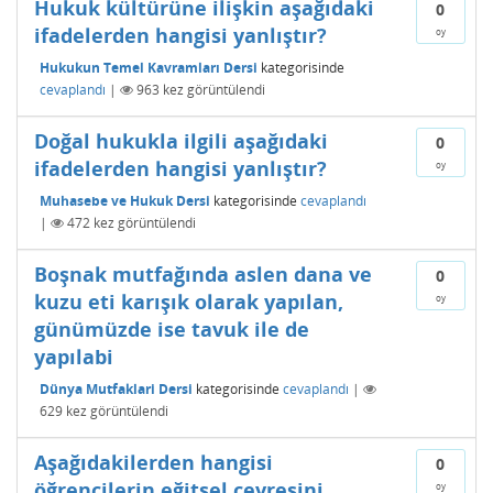
Hukuk kültürüne ilişkin aşağıdaki
0
ifadelerden hangisi yanlıştır?
oy
Hukukun Temel Kavramları Dersi
kategorisinde
cevaplandı
|
963
kez görüntülendi
Doğal hukukla ilgili aşağıdaki
0
ifadelerden hangisi yanlıştır?
oy
Muhasebe ve Hukuk Dersi
kategorisinde
cevaplandı
|
472
kez görüntülendi
Boşnak mutfağında aslen dana ve
0
kuzu eti karışık olarak yapılan,
oy
günümüzde ise tavuk ile de
yapılabi
Dünya Mutfaklari Dersi
kategorisinde
cevaplandı
|
629
kez görüntülendi
Aşağıdakilerden hangisi
0
öğrencilerin eğitsel çevresini
oy