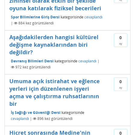
zihinsel olarak etkin bir şekilde
oyuna katılarak fiziksel becerileri
Spor Bilimlerine Giriş Dersi
kategorisinde
cevaplandı
|
884
kez görüntülendi
Aşağıdakilerden hangisi kültürel
0
değişme kaynaklarından biri
oy
değildir?
Davranış Bilimleri Dersi
kategorisinde
cevaplandı
|
972
kez görüntülendi
Umuma açık istirahat ve eğlence
0
yerleri için düzenlenen işyeri
oy
açma ve çalıştırma ruhsatlarının
bir
İş Sağlığı ve Güvenliği Dersi
kategorisinde
cevaplandı
|
896
kez görüntülendi
Hicret sonrasında Medine'nin
0