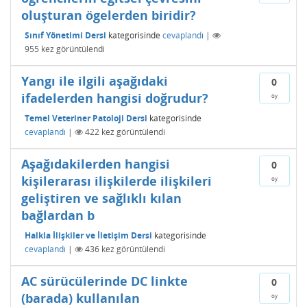
oluşturan ögelerden biridir?
Sınıf Yönetimi Dersi
kategorisinde
cevaplandı
|
955
kez görüntülendi
Yangı ile ilgili aşağıdaki
0
ifadelerden hangisi doğrudur?
oy
Temel Veteriner Patoloji Dersi
kategorisinde
cevaplandı
|
422
kez görüntülendi
Aşağıdakilerden hangisi
0
kişilerarası ilişkilerde ilişkileri
oy
geliştiren ve sağlıklı kılan
bağlardan b
Halkla İlişkiler ve İletişim Dersi
kategorisinde
cevaplandı
|
436
kez görüntülendi
AC sürücülerinde DC linkte
0
(barada) kullanılan
oy