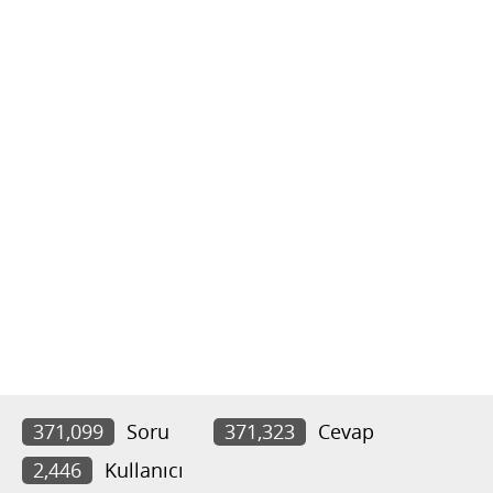
371,099
Soru
371,323
Cevap
2,446
Kullanıcı