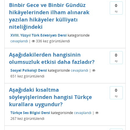
Binbir Gece ve Binbir Gündüz
0
hikâyelerinden ilham alınarak
oy
yazılan hikâyeler külliyatı
niteliğindeki
XVIII. Yüzyıl Türk Edebiyatı Dersi
kategorisinde
cevaplandı
|
336
kez görüntülendi
Aşağıdakilerden hangisinin
0
olumsuzluk etkisi daha fazladır?
oy
Sosyal Psikoloji Dersi
kategorisinde
cevaplandı
|
651
kez görüntülendi
Aşağıdaki kısaltma
0
söyleyişlerinden hangisi Türkçe
oy
kurallara uygundur?
Türkçe Ses Bilgisi Dersi
kategorisinde
cevaplandı
|
267
kez görüntülendi