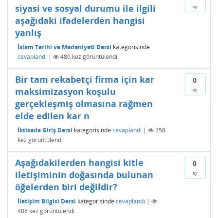
siyasi ve sosyal durumu ile ilgili
oy
aşağıdaki ifadelerden hangisi
yanlış
İslam Tarihi ve Medeniyeti Dersi
kategorisinde
cevaplandı
|
480
kez görüntülendi
Bir tam rekabetçi firma için kar
0
maksimizasyon koşulu
oy
gerçekleşmiş olmasına rağmen
elde edilen kar n
İktisada Giriş Dersi
kategorisinde
cevaplandı
|
258
kez görüntülendi
Aşağıdakilerden hangisi kitle
0
iletişiminin doğasında bulunan
oy
öğelerden biri değildir?
İletişim Bilgisi Dersi
kategorisinde
cevaplandı
|
408
kez görüntülendi