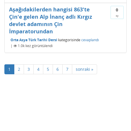
Aşağıdakilerden hangisi 863'te
0
Çin'e gelen Alp İnanç adlı Kırgız
oy
devlet adamının Çin
İmparatorundan
Orta Asya Türk Tarihi Dersi
kategorisinde
cevaplandı
|
1.0k
kez görüntülendi
1
2
3
4
5
6
7
sonraki »