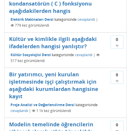
kondansatörün ( C ) fonksiyonu
aşağıdakilerden hangis
Elektrik Makinaları Dersi
kategorisinde
cevaplandı
|
779
kez görüntülendi
Kültür ve kimlikle ilgili aşağıdaki
0
ifadelerden hangisi yanlıştır?
oy
Kültür Sosyolojisi Dersi
kategorisinde
cevaplandı
|
517
kez görüntülendi
Bir yatırımcı, yeni kurulan
0
işletmesinde işçi çalıştırmak için
oy
aşağıdaki kurumlardan hangisine
kayıt
Proje Analizi ve Değerlendirme Dersi
kategorisinde
cevaplandı
|
1.1k
kez görüntülendi
Modelin temelinde öğrencilerin
0
oy