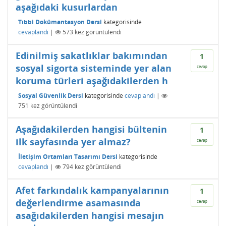
aşağıdaki kusurlardan
Tıbbi Dokümantasyon Dersi
kategorisinde
cevaplandı
|
573
kez görüntülendi
Edinilmiş sakatlıklar bakımından
1
sosyal sigorta sisteminde yer alan
cevap
koruma türleri aşağıdakilerden h
Sosyal Güvenlik Dersi
kategorisinde
cevaplandı
|
751
kez görüntülendi
Aşağıdakilerden hangisi bültenin
1
ilk sayfasında yer almaz?
cevap
İletişim Ortamları Tasarımı Dersi
kategorisinde
cevaplandı
|
794
kez görüntülendi
Afet farkındalık kampanyalarının
1
değerlendirme asamasında
cevap
asağıdakilerden hangisi mesajın