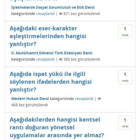
İşletmelerde Sosyal Sorumluluk ve Etik Dersi
kategorisinde
cevaplandı
|
821
kez görüntülendi
Aşağıdaki eser-karakter
1
eşleştirmelerinden hangisi
cevap
yanlıştır?
II. Abdülhamit Dönemi Türk Edebiyatı Dersi
kategorisinde
cevaplandı
|
380
kez görüntülendi
Aşağıda ispat yükü ile ilgili
1
söylenen ifadelerden hangisi
cevap
yanlıştır?
Medeni Hukuk Dersi
kategorisinde
cevaplandı
|
468
kez görüntülendi
Aşağıdakilerden hangisi kentsel
1
rantı doğuran yönetsel
cevap
uygulamalar arasında yer almaz?