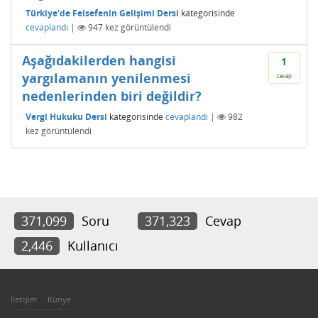
Türkiye'de Felsefenin Gelişimi Dersi
kategorisinde
cevaplandı
|
947
kez görüntülendi
Aşağıdakilerden hangisi
1
yargılamanın yenilenmesi
cevap
nedenlerinden biri değildir?
Vergi Hukuku Dersi
kategorisinde
cevaplandı
|
982
kez görüntülendi
371,099
Soru
371,323
Cevap
2,446
Kullanıcı
İletişim
Künye