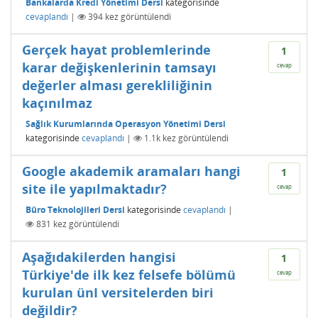
Bankalarda Kredi Yönetimi Dersi
kategorisinde
cevaplandı
|
394
kez görüntülendi
Gerçek hayat problemlerinde
1
karar değişkenlerinin tamsayı
cevap
değerler alması gerekliliğinin
kaçınılmaz
Sağlık Kurumlarında Operasyon Yönetimi Dersi
kategorisinde
cevaplandı
|
1.1k
kez görüntülendi
Google akademik aramaları hangi
1
site ile yapılmaktadır?
cevap
Büro Teknolojileri Dersi
kategorisinde
cevaplandı
|
831
kez görüntülendi
Aşağıdakilerden hangisi
1
Türkiye'de ilk kez felsefe bölümü
cevap
kurulan ünI versitelerden biri
değildir?