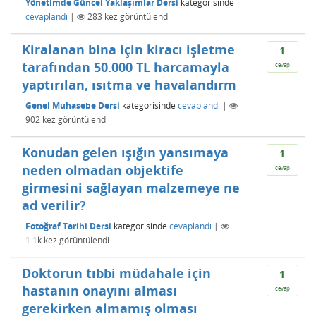
Yönetimde Güncel Yaklaşımlar Dersi
kategorisinde
cevaplandı
|
283
kez görüntülendi
Kiralanan bina için kiracı işletme
1
tarafından 50.000 TL harcamayla
cevap
yaptırılan, ısıtma ve havalandırm
Genel Muhasebe Dersi
kategorisinde
cevaplandı
|
902
kez görüntülendi
Konudan gelen ışığın yansımaya
1
neden olmadan objektife
cevap
girmesini sağlayan malzemeye ne
ad verilir?
Fotoğraf Tarihi Dersi
kategorisinde
cevaplandı
|
1.1k
kez görüntülendi
Doktorun tıbbi müdahale için
1
hastanın onayını alması
cevap
gerekirken almamış olması