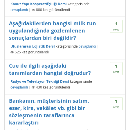
Konut Yapı Kooperatifçiliği Dersi
kategorisinde
cevaplandı
|
880
kez görüntülendi
Aşağıdakilerden hangisi milk run
1
uygulandığında gözlemlenen
cevap
sonuçlardan biri değildir?
Uluslararası Lojistik Dersi
kategorisinde
cevaplandı
|
525
kez görüntülendi
Cue ile ilgili aşağıdaki
1
tanımlardan hangisi doğrudur?
cevap
Radyo ve Televizyon Tekniği Dersi
kategorisinde
cevaplandı
|
430
kez görüntülendi
Bankanın, müşterisinin satım,
1
eser, kira, vekâlet vb. gibi bir
cevap
sözleşmenin taraflarınca
kararlaştırı