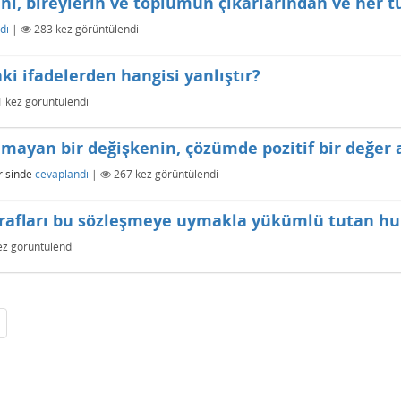
ını, bireylerin ve toplumun çıkarlarından ve her t
dı
|
283
kez görüntülendi
aki ifadelerden hangisi yanlıştır?
1
kez görüntülendi
lmayan bir değişkenin, çözümde pozitif bir değer 
isinde
cevaplandı
|
267
kez görüntülendi
afları bu sözleşmeye uymakla yükümlü tutan huk
z görüntülendi