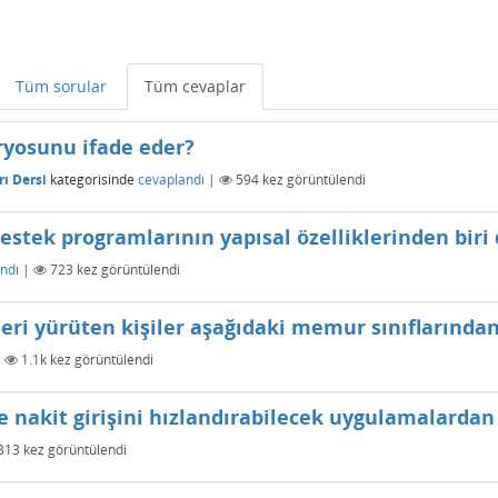
Tüm sorular
Tüm cevaplar
ryosunu ifade eder?
ı Dersi
kategorisinde
cevaplandı
|
594
kez görüntülendi
estek programlarının yapısal özelliklerinden biri 
ndı
|
723
kez görüntülendi
vleri yürüten kişiler aşağıdaki memur sınıflarında
|
1.1k
kez görüntülendi
 nakit girişini hızlandırabilecek uygulamalardan b
313
kez görüntülendi