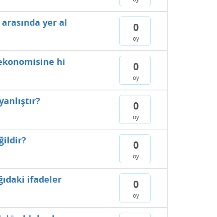
 arasında yer al
0
oy
 ekonomisine hi
0
oy
yanlıştır?
0
oy
ildir?
0
oy
ğıdaki ifadeler
0
oy