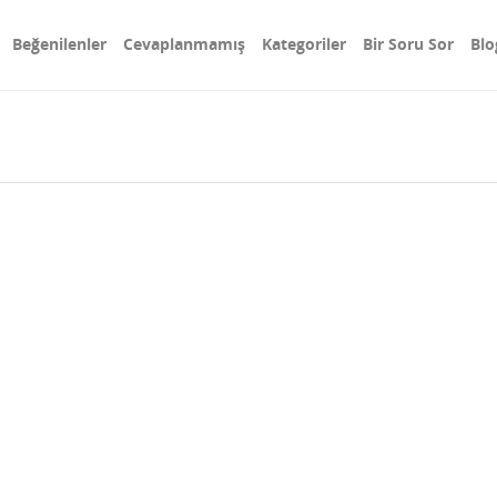
Beğenilenler
Cevaplanmamış
Kategoriler
Bir Soru Sor
Blo