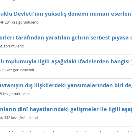
çuklu Devleti'nin yükseliş dönemi mimari eserleri
|
231
kez görüntülendi
rleri tarafından yaratılan gelirin serbest piyasa
z görüntülendi
toplumuyla ilgili aşağıdaki ifadelerden hangisi 
256
kez görüntülendi
ranışın dış ilişkilerdeki yansımalarından biri değ
5
kez görüntülendi
rın dinî hayatlarındaki gelişmeler ile ilgili aşa
342
kez görüntülendi