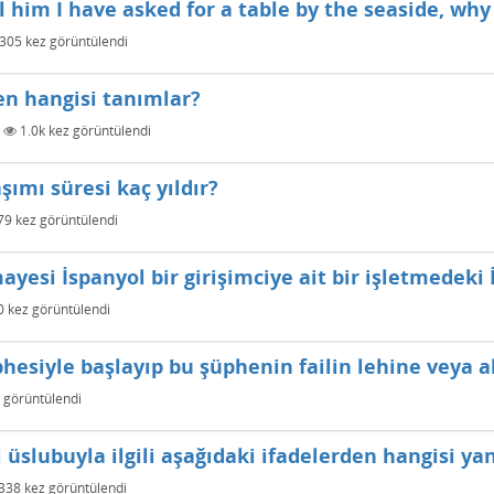
l him I have asked for a table by the seaside, why
305
kez görüntülendi
en hangisi tanımlar?
|
1.0k
kez görüntülendi
mı süresi kaç yıldır?
79
kez görüntülendi
yesi İspanyol bir girişimciye ait bir işletmedeki 
0
kez görüntülendi
şüphesiyle başlayıp bu şüphenin failin lehine veya 
 görüntülendi
üslubuyla ilgili aşağıdaki ifadelerden hangisi yan
338
kez görüntülendi