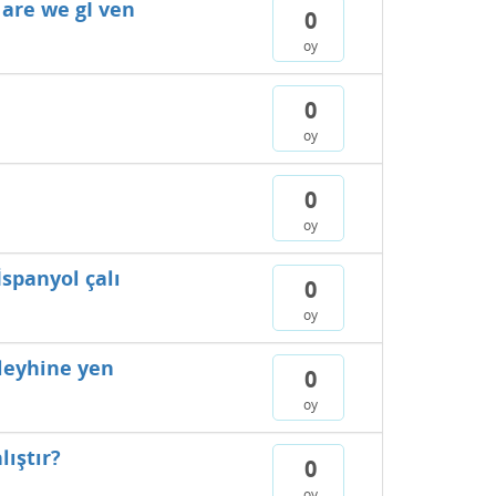
 are we gI ven
0
oy
0
oy
0
oy
İspanyol çalı
0
oy
aleyhine yen
0
oy
lıştır?
0
oy