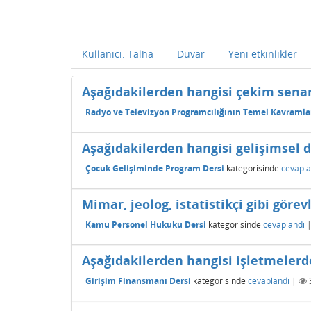
Kullanıcı: Talha
Duvar
Yeni etkinlikler
Aşağıdakilerden hangisi çekim sena
Radyo ve Televizyon Programcılığının Temel Kavramlar
Aşağıdakilerden hangisi gelişimsel d
Çocuk Gelişiminde Program Dersi
kategorisinde
cevapla
Mimar, jeolog, istatistikçi gibi göre
Kamu Personel Hukuku Dersi
kategorisinde
cevaplandı
Aşağıdakilerden hangisi işletmelerde
Girişim Finansmanı Dersi
kategorisinde
cevaplandı
|