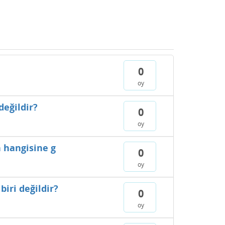
0
oy
değildir?
0
oy
n hangisine g
0
oy
iri değildir?
0
oy