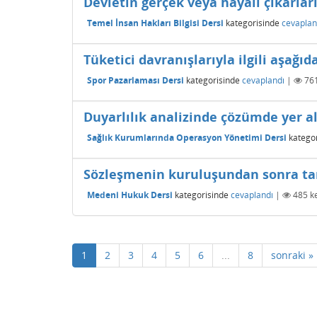
Devletin gerçek veya hayalî çıkarlar
Temel İnsan Hakları Bilgisi Dersi
kategorisinde
cevaplan
Tüketici davranışlarıyla ilgili aşağıd
Spor Pazarlaması Dersi
kategorisinde
cevaplandı
|
76
Duyarlılık analizinde çözümde yer a
Sağlık Kurumlarında Operasyon Yönetimi Dersi
kategor
Sözleşmenin kuruluşundan sonra tar
Medeni Hukuk Dersi
kategorisinde
cevaplandı
|
485
ke
1
2
3
4
5
6
...
8
sonraki »