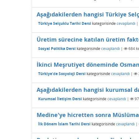
Aşağıdakilerden hangisi Türkiye Sel
Türkiye Selçuklu Tarihi Dersi
kategorisinde
cevaplandı
Üretim sürecine katılan üretim faktö
Sosyal Politika Dersi
kategorisinde
cevaplandı
|
684
ke
İkinci Meşrutiyet döneminde Osmanlı 
Türkiye'de Sosyoloji Dersi
kategorisinde
cevaplandı
|
Aşağıdakilerden hangisi kurumsal dav
Kurumsal İletişim Dersi
kategorisinde
cevaplandı
|
97
Medine'ye hicretten sonra Müslümanla
İlk Dönem İslam Tarihi Dersi
kategorisinde
cevaplandı
|