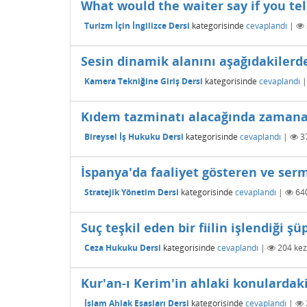
What would the waiter say if you tel
Turizm İçin İngilizce Dersi
kategorisinde
cevaplandı
|
Sesin dinamik alanını aşağıdakilerd
Kamera Tekniğine Giriş Dersi
kategorisinde
cevaplandı
Kıdem tazminatı alacağında zamanaşı
Bireysel İş Hukuku Dersi
kategorisinde
cevaplandı
|
3
İspanya'da faaliyet gösteren ve serma
Stratejik Yönetim Dersi
kategorisinde
cevaplandı
|
64
Suç teşkil eden bir fiilin işlendiği 
Ceza Hukuku Dersi
kategorisinde
cevaplandı
|
204
kez
Kur'an-ı Kerim'in ahlaki konulardaki 
İslam Ahlak Esasları Dersi
kategorisinde
cevaplandı
|