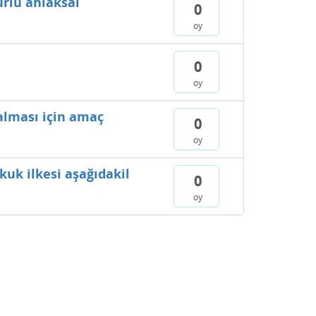
ürlü ahlaksal
0
oy
0
oy
alması için amaç
0
oy
uk ilkesi aşağıdakil
0
oy