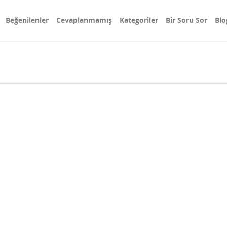
Beğenilenler
Cevaplanmamış
Kategoriler
Bir Soru Sor
Blo