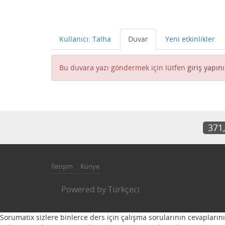
Kullanıcı: Talha
Duvar
Yeni etkinlikler
Bu duvara yazı göndermek için lütfen
giriş yapını
371
İletişim
Künye
Powered by
Türkçeci
Sorumatix sizlere binlerce ders için çalışma sorularının cevapların