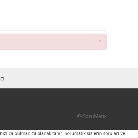
Close
×
cı
SoruMatix
hızlıca bulmanıza olanak tanır. Sorumatix sizlerin soruları ve