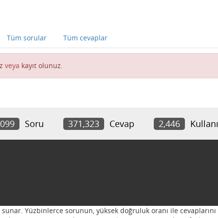
Tüm sorular
Tüm cevaplar
z
veya
kayıt olunuz
.
,099
Soru
371,323
Cevap
2,446
Kullanı
ı sunar. Yüzbinlerce sorunun, yüksek doğruluk oranı ile cevaplarını 