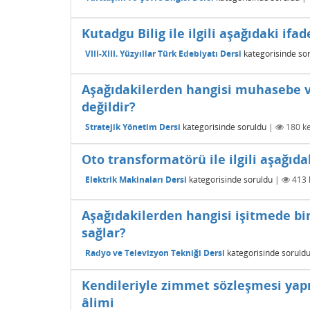
Kutadgu Bilig ile ilgili aşağıdaki ifa
VIII-XIII. Yüzyıllar Türk Edebiyatı Dersi
kategorisinde
so
Aşağıdakilerden hangisi muhasebe ve
değildir?
Stratejik Yönetim Dersi
kategorisinde
soruldu
|
180
ke
Oto transformatörü ile ilgili aşağıda
Elektrik Makinaları Dersi
kategorisinde
soruldu
|
413
Aşağıdakilerden hangisi işitmede b
sağlar?
Radyo ve Televizyon Tekniği Dersi
kategorisinde
soruld
Kendileriyle zimmet sözleşmesi yapı
âlimi