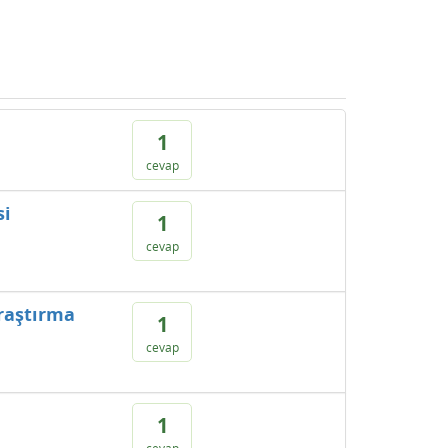
1
cevap
si
1
cevap
raştırma
1
cevap
1