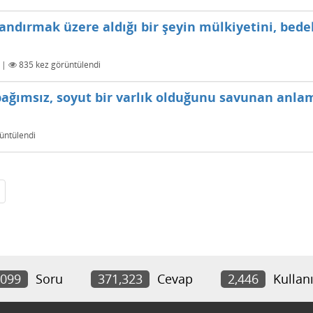
ndırmak üzere aldığı bir şeyin mülkiyetini, bedel
|
835
kez görüntülendi
bağımsız, soyut bir varlık olduğunu savunan anla
üntülendi
,099
Soru
371,323
Cevap
2,446
Kullanı