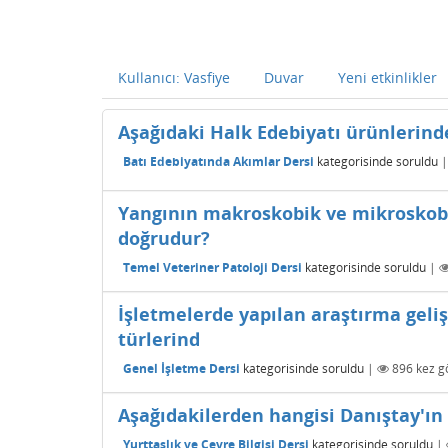
Kullanıcı: Vasfiye
Duvar
Yeni etkinlikler
Aşağıdaki Halk Edebiyatı ürünlerin
Batı Edebiyatında Akımlar Dersi
kategorisinde
soruldu
Yangının makroskobik ve mikroskobik
doğrudur?
Temel Veteriner Patoloji Dersi
kategorisinde
soruldu
|
İşletmelerde yapılan araştırma gel
türlerind
Genel İşletme Dersi
kategorisinde
soruldu
|
896
kez g
Aşağıdakilerden hangisi Danıştay'ın 
Yurttaşlık ve Çevre Bilgisi Dersi
kategorisinde
soruldu
|