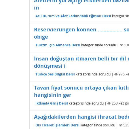
Afetlerin yol açtığı etkilerden bazı
in
Acil Durum ve Afet Farkındalık Eğitimi Dersi
kategorisi
Reservierungen können ...............
obige
Turizm Için Almanca Dersi
kategorisinde
soruldu
|
1.
İnsan doğuştan itibaren belli bir di
dönüşmesi i
Türkçe Ses Bilgisi Dersi
kategorisinde
soruldu
|
976
ke
Tavan fiyat sonucu ortaya çıkan kıt
hangisinin ger
İktisada Giriş Dersi
kategorisinde
soruldu
|
253
kez gö
Aşağıdakilerden hangisi ihracat bedel
Dış Ticaret İşlemleri Dersi
kategorisinde
soruldu
|
52