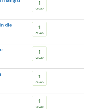
en hangisi
1
cevap
in die
1
cevap
le
1
cevap
n
1
cevap
1
cevap