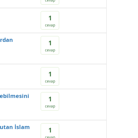
cevap
1
cevap
ardan
1
cevap
1
cevap
debilmesini
1
cevap
tutan İslam
1
cevap