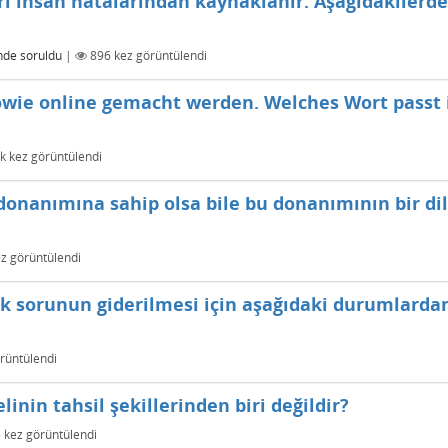
ları insan hatalarından kaynaklanır. Aşağıdakilerd
nde
soruldu
|
896
kez görüntülendi
.. sowie online gemacht werden. Welches Wort passt 
0k
kez görüntülendi
l donanımına sahip olsa bile bu donanımının bir di
z görüntülendi
lık sorunun giderilmesi için aşağıdaki durumlarda
rüntülendi
inin tahsil şekillerinden biri değildir?
5
kez görüntülendi