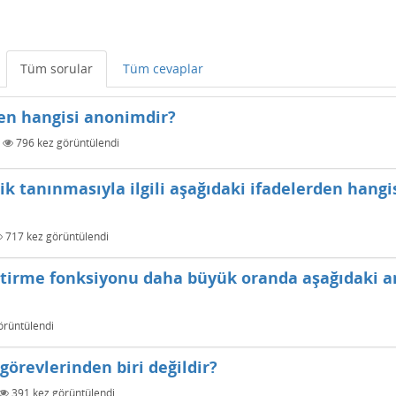
Tüm sorular
Tüm cevaplar
den hangisi anonimdir?
|
796
kez görüntülendi
 tanınmasıyla ilgili aşağıdaki ifadelerden hangi
717
kez görüntülendi
iştirme fonksiyonu daha büyük oranda aşağıdaki a
örüntülendi
görevlerinden biri değildir?
391
kez görüntülendi