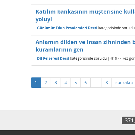
Katılım bankasının müşterisine kulla
yoluyl
Günümüz Fıkıh Problemleri Dersi
kategorisinde
soruldu
Anlamın dilden ve insan zihninden 
kuramlarının gen
Dil Felsefesi Dersi
kategorisinde
soruldu
|
977
kez gör
1
2
3
4
5
6
...
8
sonraki »
371