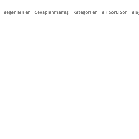
Beğenilenler
Cevaplanmamış
Kategoriler
Bir Soru Sor
Blo