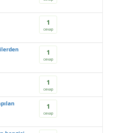
1
cevap
ilerden
1
cevap
1
cevap
apılan
1
cevap