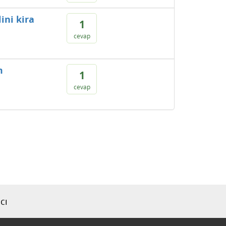
ini kira
1
cevap
m
1
cevap
cı