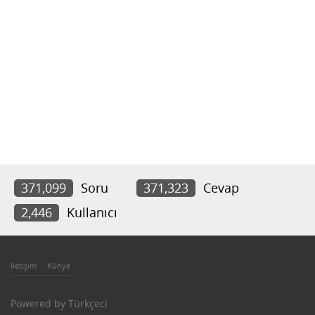
371,099
Soru
371,323
Cevap
2,446
Kullanıcı
İletişim
Künye
Powered by
Türkçeci