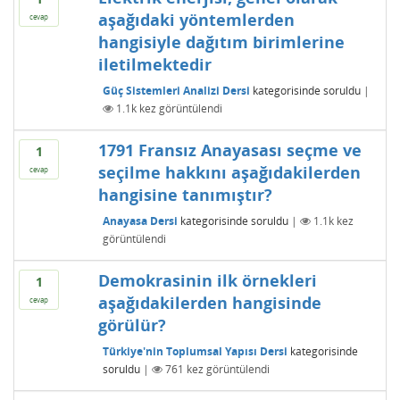
aşağıdaki yöntemlerden
cevap
hangisiyle dağıtım birimlerine
iletilmektedir
Güç Sistemleri Analizi Dersi
kategorisinde
soruldu
|
1.1k
kez görüntülendi
1791 Fransız Anayasası seçme ve
1
seçilme hakkını aşağıdakilerden
cevap
hangisine tanımıştır?
Anayasa Dersi
kategorisinde
soruldu
|
1.1k
kez
görüntülendi
Demokrasinin ilk örnekleri
1
aşağıdakilerden hangisinde
cevap
görülür?
Türkiye'nin Toplumsal Yapısı Dersi
kategorisinde
soruldu
|
761
kez görüntülendi