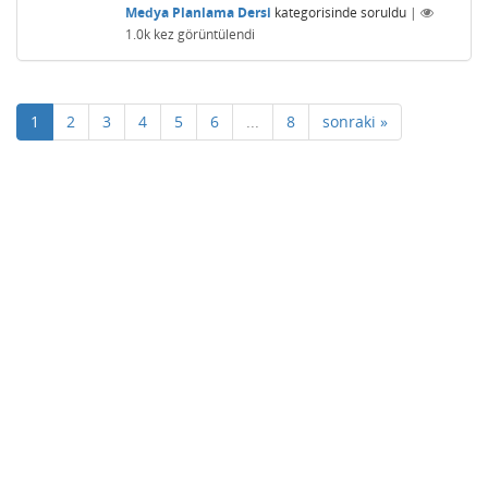
Medya Planlama Dersi
kategorisinde
soruldu
|
1.0k
kez görüntülendi
1
2
3
4
5
6
...
8
sonraki »