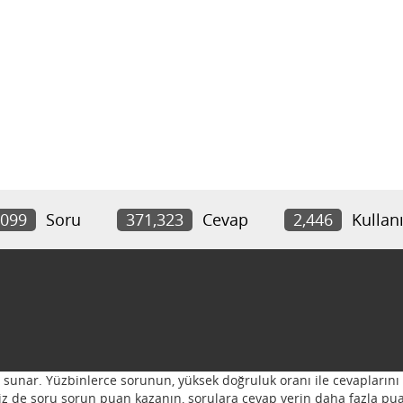
,099
Soru
371,323
Cevap
2,446
Kullanı
ı sunar. Yüzbinlerce sorunun, yüksek doğruluk oranı ile cevaplarını 
 Siz de soru sorun puan kazanın, sorulara cevap verin daha fazla pua