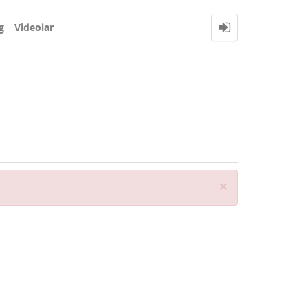
g
Videolar
Close
×