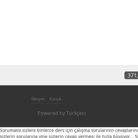
371
İletişim
Künye
Powered by
Türkçeci
Sorumatix sizlere binlerce ders için çalışma sorularının cevapların
sizlerin sorularına yine sizlerin cevap vermesi ile hızla büyüyor...