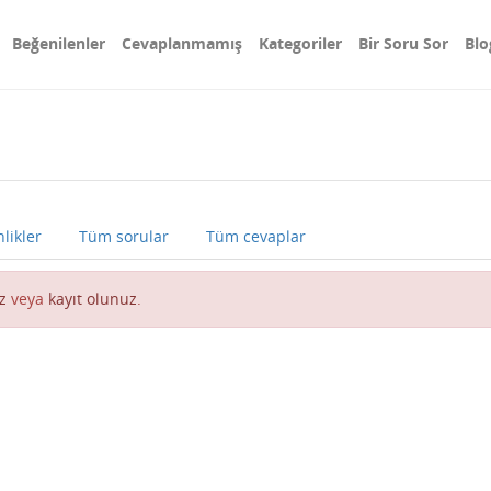
Beğenilenler
Cevaplanmamış
Kategoriler
Bir Soru Sor
Blo
nlikler
Tüm sorular
Tüm cevaplar
z
veya
kayıt olunuz
.