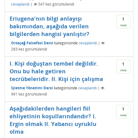
cevaplandı
|
547
kez görüntülendi
Eriugena'nın bilgi anlayışı
1
bakımından, aşağıda verilen
cevap
bilgilerden hangisi yanlıştır?
Ortaçağ Felsefesi Dersi
kategorisinde
cevaplandı
|
283
kez görüntülendi
I. Kişi doğuştan tembel değildir.
1
Onu bu hale getiren
cevap
tecrübeleridir. II. Kişi için çalışma
İşletme Yönetimi Dersi
kategorisinde
cevaplandı
|
991
kez görüntülendi
Aşağıdakilerden hangileri fiil
1
ehliyetinin koşullarındandır? I.
cevap
Ergin olmak II. Yabancı uyruklu
olma