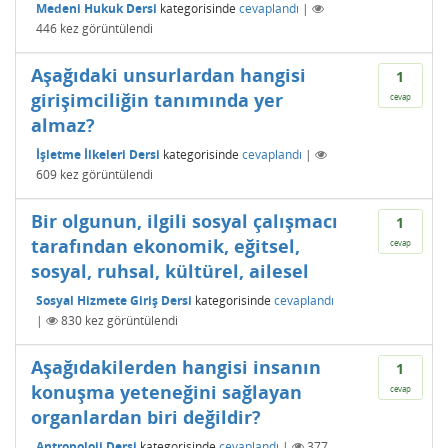
Medeni Hukuk Dersi
kategorisinde
cevaplandı
|
446
kez görüntülendi
Aşağıdaki unsurlardan hangisi
1
girişimciliğin tanımında yer
cevap
almaz?
İşletme İlkeleri Dersi
kategorisinde
cevaplandı
|
609
kez görüntülendi
Bir olgunun, ilgili sosyal çalışmacı
1
tarafından ekonomik, eğitsel,
cevap
sosyal, ruhsal, kültürel, ailesel
Sosyal Hizmete Giriş Dersi
kategorisinde
cevaplandı
|
830
kez görüntülendi
Aşağıdakilerden hangisi insanın
1
konuşma yeteneğini sağlayan
cevap
organlardan biri değildir?
Antropoloji Dersi
kategorisinde
cevaplandı
|
377