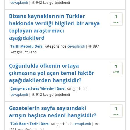
cevaplandı
|
942
kez görüntülendi
Bizans kaynaklarının Türkler
1
hakkında verdiği bilgileri bir araya
cevap
toplayan araştırmacı
aşağıdakilerd
Tarih Metodu Dersi
kategorisinde
cevaplandı
|
897
kez görüntülendi
Çoğunlukla öfkenin ortaya
1
çıkmasına yol açan temel faktör
cevap
aşağıdakilerden hangisidir?
Çatışma ve Stres Yönetimi Dersi
kategorisinde
cevaplandı
|
912
kez görüntülendi
Gazetelerin sayfa sayısındaki
1
artışın başlıca nedeni hangisidir?
cevap
Türk Basın Tarihi Dersi
kategorisinde
cevaplandı
|
268
kez görüntülendi