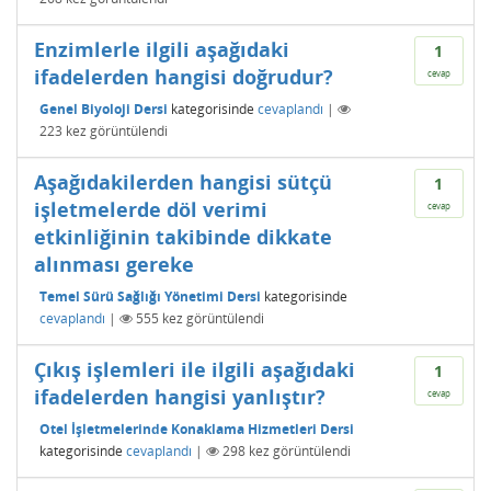
Enzimlerle ilgili aşağıdaki
1
ifadelerden hangisi doğrudur?
cevap
Genel Biyoloji Dersi
kategorisinde
cevaplandı
|
223
kez görüntülendi
Aşağıdakilerden hangisi sütçü
1
işletmelerde döl verimi
cevap
etkinliğinin takibinde dikkate
alınması gereke
Temel Sürü Sağlığı Yönetimi Dersi
kategorisinde
cevaplandı
|
555
kez görüntülendi
Çıkış işlemleri ile ilgili aşağıdaki
1
ifadelerden hangisi yanlıştır?
cevap
Otel İşletmelerinde Konaklama Hizmetleri Dersi
kategorisinde
cevaplandı
|
298
kez görüntülendi