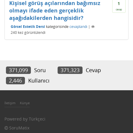
Kişisel görüş açılarından bağımsız
1
olmayı ifade eden gerçeklik
cevap
aşağıdakilerden hangisidir?
Görsel Estetik Dersi
kategorisinde
cevaplandı
|
240
kez görüntülendi
371,099
Soru
371,323
Cevap
2,446
Kullanıcı
İletişim
Künye
Powered by
Türkçeci
SoruMatix