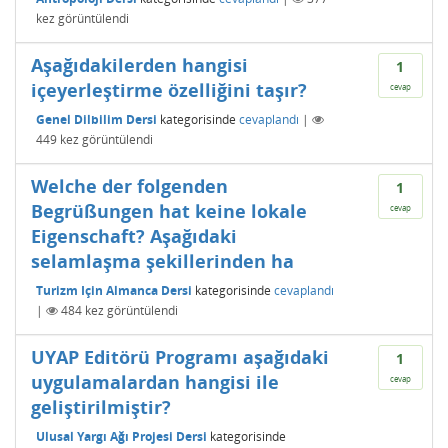
kez görüntülendi
Aşağıdakilerden hangisi
1
içeyerleştirme özelliğini taşır?
cevap
Genel Dilbilim Dersi
kategorisinde
cevaplandı
|
449
kez görüntülendi
Welche der folgenden
1
Begrüßungen hat keine lokale
cevap
Eigenschaft? Aşağıdaki
selamlaşma şekillerinden ha
Turizm Için Almanca Dersi
kategorisinde
cevaplandı
|
484
kez görüntülendi
UYAP Editörü Programı aşağıdaki
1
uygulamalardan hangisi ile
cevap
geliştirilmiştir?
Ulusal Yargı Ağı Projesi Dersi
kategorisinde