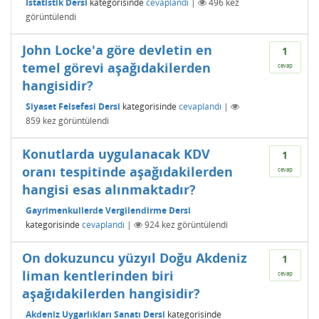
İstatistik Dersi
kategorisinde
cevaplandı
|
496
kez
görüntülendi
John Locke'a göre devletin en
1
temel görevi aşağıdakilerden
cevap
hangisidir?
Siyaset Felsefesi Dersi
kategorisinde
cevaplandı
|
859
kez görüntülendi
Konutlarda uygulanacak KDV
1
oranı tespitinde aşağıdakilerden
cevap
hangisi esas alınmaktadır?
Gayrimenkullerde Vergilendirme Dersi
kategorisinde
cevaplandı
|
924
kez görüntülendi
On dokuzuncu yüzyıl Doğu Akdeniz
1
liman kentlerinden biri
cevap
aşağıdakilerden hangisidir?
Akdeniz Uygarlıkları Sanatı Dersi
kategorisinde