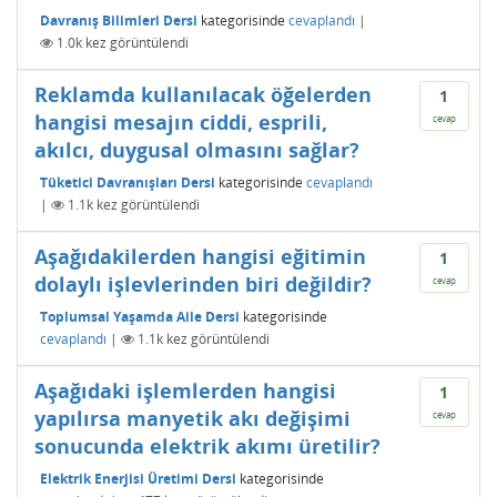
Davranış Bilimleri Dersi
kategorisinde
cevaplandı
|
1.0k
kez görüntülendi
Reklamda kullanılacak öğelerden
1
hangisi mesajın ciddi, esprili,
cevap
akılcı, duygusal olmasını sağlar?
Tüketici Davranışları Dersi
kategorisinde
cevaplandı
|
1.1k
kez görüntülendi
Aşağıdakilerden hangisi eğitimin
1
dolaylı işlevlerinden biri değildir?
cevap
Toplumsal Yaşamda Aile Dersi
kategorisinde
cevaplandı
|
1.1k
kez görüntülendi
Aşağıdaki işlemlerden hangisi
1
yapılırsa manyetik akı değişimi
cevap
sonucunda elektrik akımı üretilir?
Elektrik Enerjisi Üretimi Dersi
kategorisinde