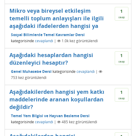
Mikro veya bireysel etkileşim
1
temelli toplum anlayışları ile ilgili
cevap
aşağıdaki ifadelerden hangisi ya
Sosyal Bilimlerde Temel Kavramlar Dersi
kategorisinde
cevaplandı
|
1.0k
kez görüntülendi
Aşağıdaki hesaplardan hangisi
1
düzenleyici hesaptır?
cevap
Genel Muhasebe Dersi
kategorisinde
cevaplandı
|
753
kez görüntülendi
Aşağıdakilerden hangisi yem katkı
1
maddelerinde aranan koşullardan
cevap
değildir?
Temel Yem Bilgisi ve Hayvan Besleme Dersi
kategorisinde
cevaplandı
|
485
kez görüntülendi