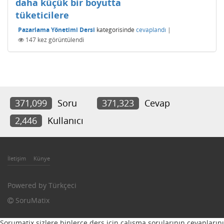
daha küçük bir boyutta
tüketicilere
Pazarlama Yönetimi Dersi
kategorisinde
cevaplandı
|
147
kez görüntülendi
371,099
Soru
371,323
Cevap
2,446
Kullanıcı
İletişim
Künye
Powered by
Türkçeci
SoruMatix
Sorumatix sizlere binlerce ders için çalışma sorularının cevaplarını