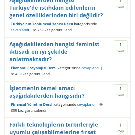
Aşağıdakilerden hangisi
1
Türkiye'de istihdam edilenlerin
cevap
genel özelliklerinden biri değildir?
Türkiye'nin Toplumsal Yapısı Dersi
kategorisinde
cevaplandı
|
769
kez görüntülendi
Aşağıdakilerden hangisi feminist
1
iktisadı en iyi şekilde
cevap
anlatmaktadır?
Ekonomi Sosyolojisi Dersi
kategorisinde
cevaplandı
|
439
kez görüntülendi
İşletmenin temel amacı
1
aşağıdakilerden hangisidir?
cevap
Finansal Yönetim Dersi
kategorisinde
cevaplandı
|
809
kez görüntülendi
Farklı teknolojilerin birbirleriyle
1
uyumlu çalışabilmelerine fırsat
cevap