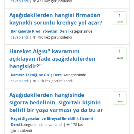
cevaplandı
|
477
kez görüntülendi
Aşağıdakilerden hangisi firmadan
1
kaynaklı sorunlu krediye yol açar?
cevap
Bankalarda Kredi Yönetimi Dersi
kategorisinde
cevaplandı
|
790
kez görüntülendi
Hareket Algısı" kavramını
1
açıklayan ifade aşağıdakilerden
cevap
hangisidir?"
Kamera Tekniğine Giriş Dersi
kategorisinde
cevaplandı
|
1.1k
kez görüntülendi
Aşağıdakilerden hangisinde
1
sigorta bedelinin, sigortalı kişinin
cevap
belirli bir yaşa varması ya da bu ar
Hayat Sigortaları ve Bireysel Emeklilik Sistemi
Dersi
kategorisinde
cevaplandı
|
178
kez
görüntülendi