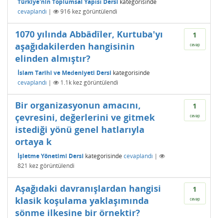
Türkiye'nin Toplumsal Yapısı Dersi
kategorisinde
cevaplandı
|
916
kez görüntülendi
1070 yılında Abbâdîler, Kurtuba'yı
1
aşağıdakilerden hangisinin
cevap
elinden almıştır?
İslam Tarihi ve Medeniyeti Dersi
kategorisinde
cevaplandı
|
1.1k
kez görüntülendi
Bir organizasyonun amacını,
1
çevresini, değerlerini ve gitmek
cevap
istediği yönü genel hatlarıyla
ortaya k
İşletme Yönetimi Dersi
kategorisinde
cevaplandı
|
821
kez görüntülendi
Aşağıdaki davranışlardan hangisi
1
klasik koşulama yaklaşımında
cevap
sönme ilkesine bir örnektir?