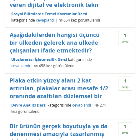
veren dijital ve elektronik tekn
Sosyal Bilimlerde Temel Kavramlar Dersi
kategorisinde
cevaplandı
|
654
kez görüntülendi
Aşağıdakilerden hangisi üçüncü
1
bir ülkeden gelerek ana ülkede
cevap
çalışanları ifade etmektedir?
Uluslararası İşletmecilik Dersi
kategorisinde
cevaplandı
|
458
kez görüntülendi
Plaka etkin yüzey alanı 2 kat
1
artırılan, plakalar arası mesafe 1/2
cevap
oranında azaltılan düzlemsel bir
Devre Analizi Dersi
kategorisinde
cevaplandı
|
271
kez görüntülendi
Bir ürünün gerçek boyutuyla ya da
1
denenmesi amacıyla tasarlanmış
cevap