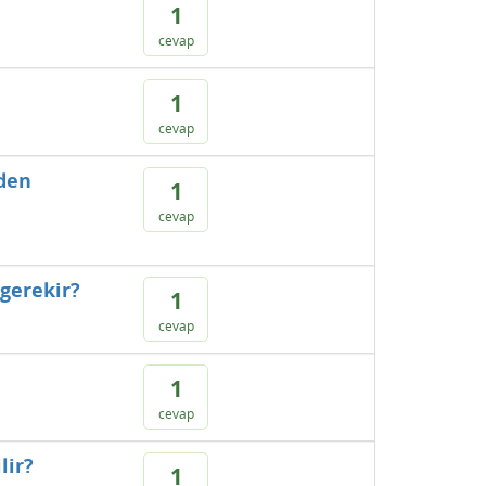
1
cevap
1
cevap
rden
1
cevap
 gerekir?
1
cevap
1
cevap
lir?
1