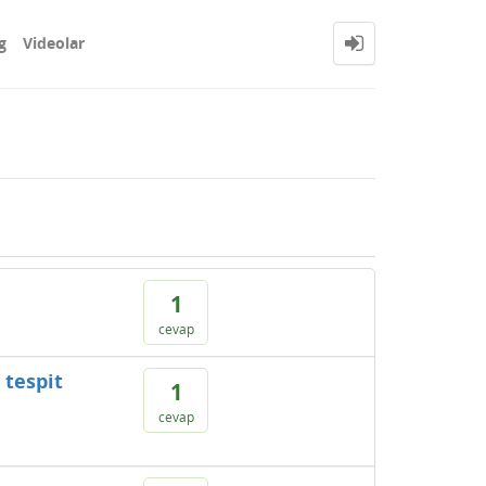
g
Videolar
1
cevap
 tespit
1
cevap