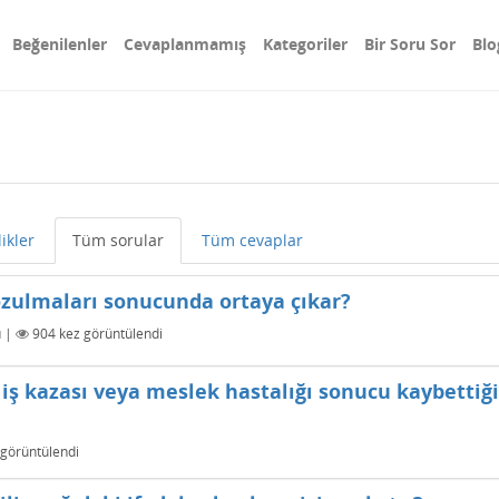
Beğenilenler
Cevaplanmamış
Kategoriler
Bir Soru Sor
Blo
likler
Tüm sorular
Tüm cevaplar
ozulmaları sonucunda ortaya çıkar?
u
|
904
kez görüntülendi
iş kazası veya meslek hastalığı sonucu kaybettiği
görüntülendi