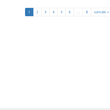
1
2
3
4
5
6
...
8
sonraki »