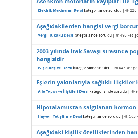
Asenkron motorların kayıpları ile ilg
Elektrik Makinaları Dersi
kategorisinde
soruldu
|
228
Aşağıdakilerden hangisi vergi borcu
Vergi Hukuku Dersi
kategorisinde
soruldu
|
498
kez gö
2003 yılında Irak Savaşı sırasında p
hangisidir
E-İş Süreçleri Dersi
kategorisinde
soruldu
|
645
kez gö
Eşlerin yakınlarıyla sağlıklı ilişkil
Aile Yapısı ve İlişkileri Dersi
kategorisinde
soruldu
|
9
Hipotalamustan salgılanan hormon a
Hayvan Yetiştirme Dersi
kategorisinde
soruldu
|
565
k
Aşağıdaki kişilik özelliklerinden han