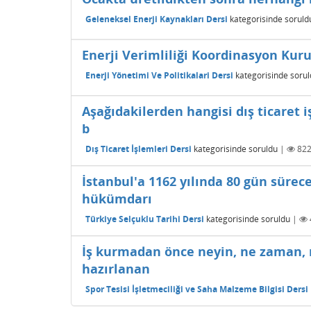
Geleneksel Enerji Kaynakları Dersi
kategorisinde
soruld
Enerji Verimliliği Koordinasyon Kurul
Enerji Yönetimi Ve Politikalari Dersi
kategorisinde
sorul
Aşağıdakilerden hangisi dış ticaret i
b
Dış Ticaret İşlemleri Dersi
kategorisinde
soruldu
|
82
İstanbul'a 1162 yılında 80 gün sürec
hükümdarı
Türkiye Selçuklu Tarihi Dersi
kategorisinde
soruldu
|
İş kurmadan önce neyin, ne zaman, n
hazırlanan
Spor Tesisi İşletmeciliği ve Saha Malzeme Bilgisi Dersi