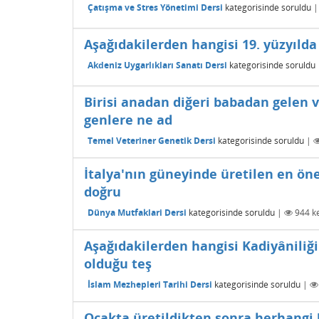
Çatışma ve Stres Yönetimi Dersi
kategorisinde
soruldu
Aşağıdakilerden hangisi 19. yüzyılda
Akdeniz Uygarlıkları Sanatı Dersi
kategorisinde
soruldu
Birisi anadan diğeri babadan gelen
genlere ne ad
Temel Veteriner Genetik Dersi
kategorisinde
soruldu
|
İtalya'nın güneyinde üretilen en öne
doğru
Dünya Mutfaklari Dersi
kategorisinde
soruldu
|
944
ke
Aşağıdakilerden hangisi Kadiyâniliğ
olduğu teş
İslam Mezhepleri Tarihi Dersi
kategorisinde
soruldu
|
Ocakta üretildikten sonra herhangi 