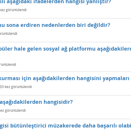
ili aşağıdaki ifadelerden hangisi yanlıştır?
kez görüntülendi
nu sona erdiren nedenlerden biri değildir?
rüntülendi
opüler hale gelen sosyal ağ platformu aşağıdakile
rüntülendi
er kurması için aşağıdakilerden hangisini yapmaları
33
kez görüntülendi
şağıdakilerden hangisidir?
ez görüntülendi
gisi bütünleştirici müzakerede daha başarılı olabi