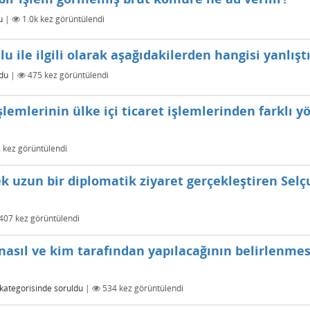
u
|
1.0k
kez görüntülendi
u ile ilgili olarak aşağıdakilerden hangisi yanlışt
du
|
475
kez görüntülendi
şlemlerinin ülke içi ticaret işlemlerinden farklı 
2
kez görüntülendi
ek uzun bir diplomatik ziyaret gerçekleştiren Selç
407
kez görüntülendi
asıl ve kim tarafından yapılacağının belirlenmesi
kategorisinde
soruldu
|
534
kez görüntülendi