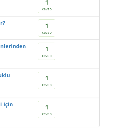
1
cevap
ır?
1
cevap
yönlerinden
1
cevap
uklu
1
cevap
 için
1
cevap