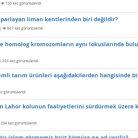
|
150
kez görüntülendi
 parlayan liman kentlerinden biri değildir?
|
647
kez görüntülendi
 ve homolog kromozomların aynı lokuslarında bul
203
kez görüntülendi
mli tarım ürünleri aşağıdakilerden hangisinde bi
z görüntülendi
in Lahor kolunun faaliyetlerini sürdürmek üzere
204
kez görüntülendi
bir işlem görmemiş brüt kömüre ne ad verilir?