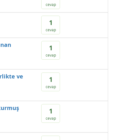
cevap
1
cevap
unan
1
cevap
rlikte ve
1
cevap
 kurmuş
1
cevap