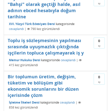
"Bahşi" olarak geçtiği halde, asıl
oy
adının ebced hesabıyla doğum
tarihine
XVI. Yüzyıl Türk Edebiyatı Dersi
kategorisinde
cevaplandı
|
790
kez görüntülendi
Toplu iş sözleşmesinin yapılması
0
sırasında uyuşmazlık çıktığında
oy
işçilerin topluca çalışmayarak iş y
Memur Hukuku Dersi
kategorisinde
cevaplandı
|
415
kez görüntülendi
Bir toplumun üretim, değişim,
0
tüketim ve bölüşüm gibi
oy
ekonomik sorunlarını bir düzen
içerisinde çözm
İşletme İlkeleri Dersi
kategorisinde
cevaplandı
|
858
kez görüntülendi