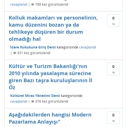
cevaplandı
|
788
kez görüntülendi
Kolluk makamları ve personelinin,
0
kamu düzenini bozan ya da
oy
tehlikeye düşüren bir durum
olmadığı hal
İdare Hukukuna Giriş Dersi
kategorisinde
cevaplandı
|
931
kez görüntülendi
Kültür ve Turizm Bakanlığı'nın
0
2010 yılında yasalaşma sürecine
oy
giren Bazı taşra kuruluşlarının İl
Öz
Kültürel Miras Yönetimi Dersi
kategorisinde
cevaplandı
|
376
kez görüntülendi
Aşağıdakilerden hangisi Modern
0
Pazarlama Anlayışı"
oy