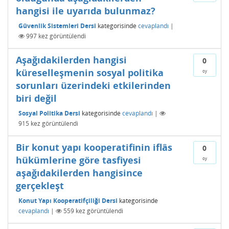
hangisi ile uyarıda bulunmaz?
Güvenlik Sistemleri Dersi
kategorisinde
cevaplandı
|
997
kez görüntülendi
Aşağıdakilerden hangisi
0
küreselleşmenin sosyal politika
oy
sorunları üzerindeki etkilerinden
biri değil
Sosyal Politika Dersi
kategorisinde
cevaplandı
|
915
kez görüntülendi
Bir konut yapı kooperatifinin iflâs
0
hükümlerine göre tasfiyesi
oy
aşağıdakilerden hangisince
gerçekleşt
Konut Yapı Kooperatifçiliği Dersi
kategorisinde
cevaplandı
|
559
kez görüntülendi