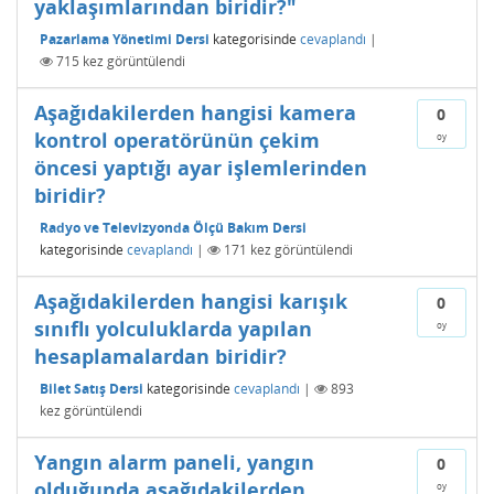
yaklaşımlarından biridir?"
Pazarlama Yönetimi Dersi
kategorisinde
cevaplandı
|
715
kez görüntülendi
Aşağıdakilerden hangisi kamera
0
kontrol operatörünün çekim
oy
öncesi yaptığı ayar işlemlerinden
biridir?
Radyo ve Televizyonda Ölçü Bakım Dersi
kategorisinde
cevaplandı
|
171
kez görüntülendi
Aşağıdakilerden hangisi karışık
0
sınıflı yolculuklarda yapılan
oy
hesaplamalardan biridir?
Bilet Satış Dersi
kategorisinde
cevaplandı
|
893
kez görüntülendi
Yangın alarm paneli, yangın
0
olduğunda aşağıdakilerden
oy