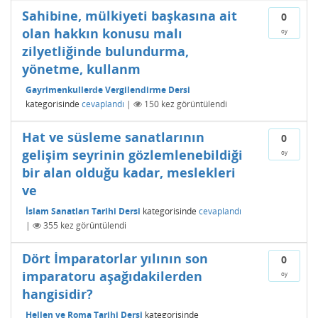
Sahibine, mülkiyeti başkasına ait
0
olan hakkın konusu malı
oy
zilyetliğinde bulundurma,
yönetme, kullanm
Gayrimenkullerde Vergilendirme Dersi
kategorisinde
cevaplandı
|
150
kez görüntülendi
Hat ve süsleme sanatlarının
0
gelişim seyrinin gözlemlenebildiği
oy
bir alan olduğu kadar, meslekleri
ve
İslam Sanatları Tarihi Dersi
kategorisinde
cevaplandı
|
355
kez görüntülendi
Dört İmparatorlar yılının son
0
imparatoru aşağıdakilerden
oy
hangisidir?
Hellen ve Roma Tarihi Dersi
kategorisinde