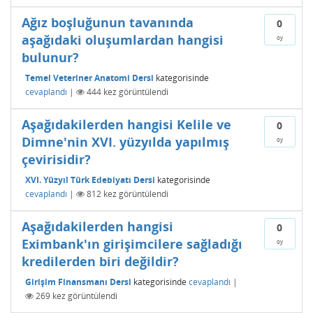
Ağız boşluğunun tavanında
0
aşağıdaki oluşumlardan hangisi
oy
bulunur?
Temel Veteriner Anatomi Dersi
kategorisinde
cevaplandı
|
444
kez görüntülendi
Aşağıdakilerden hangisi Kelile ve
0
Dimne'nin XVI. yüzyılda yapılmış
oy
çevirisidir?
XVI. Yüzyıl Türk Edebiyatı Dersi
kategorisinde
cevaplandı
|
812
kez görüntülendi
Aşağıdakilerden hangisi
0
Eximbank'ın girişimcilere sağladığı
oy
kredilerden biri değildir?
Girişim Finansmanı Dersi
kategorisinde
cevaplandı
|
269
kez görüntülendi