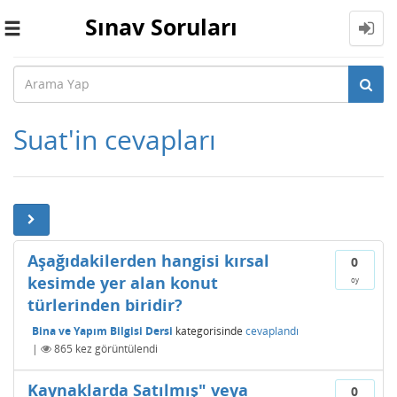
Sınav Soruları
Toggle
navigation
Suat'in cevapları
Aşağıdakilerden hangisi kırsal
0
kesimde yer alan konut
oy
türlerinden biridir?
Bina ve Yapım Bilgisi Dersi
kategorisinde
cevaplandı
|
865
kez görüntülendi
Kaynaklarda Satılmış" veya
0