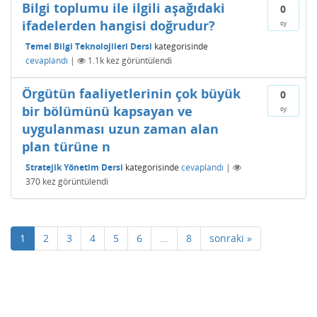
Bilgi toplumu ile ilgili aşağıdaki
0
ifadelerden hangisi doğrudur?
oy
Temel Bilgi Teknolojileri Dersi
kategorisinde
cevaplandı
|
1.1k
kez görüntülendi
Örgütün faaliyetlerinin çok büyük
0
bir bölümünü kapsayan ve
oy
uygulanması uzun zaman alan
plan türüne n
Stratejik Yönetim Dersi
kategorisinde
cevaplandı
|
370
kez görüntülendi
1
2
3
4
5
6
...
8
sonraki »