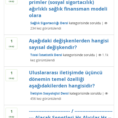
primler (sosyal sigortacılık)
cevap
ağırlıklı sağlık finansman modeli
olara
Sağlık Sigortacılığı Dersi
kategorisinde
soruldu
|
234
kez görüntülendi
Aşağıdaki değişkenlerden hangisi
1
sayısal değişkendir?
cevap
Tıbbi İstatistik Dersi
kategorisinde
soruldu
|
1.1k
kez görüntülendi
Uluslararası iletişimde üçüncü
1
dönemin temel özelliği
cevap
aşağıdakilerden hangisidir?
İletişim Sosyolojisi Dersi
kategorisinde
soruldu
|
456
kez görüntülendi
-------------------------- / ------------------------
1
--- Alacak Senetleri Hs Alıcılar Hs --
cevap