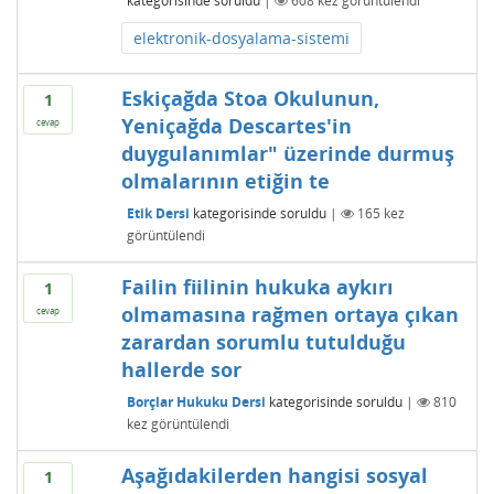
kategorisinde
soruldu
|
608
kez görüntülendi
elektronik-dosyalama-sistemi
Eskiçağda Stoa Okulunun,
1
Yeniçağda Descartes'in
cevap
duygulanımlar" üzerinde durmuş
olmalarının etiğin te
Etik Dersi
kategorisinde
soruldu
|
165
kez
görüntülendi
Failin fiilinin hukuka aykırı
1
olmamasına rağmen ortaya çıkan
cevap
zarardan sorumlu tutulduğu
hallerde sor
Borçlar Hukuku Dersi
kategorisinde
soruldu
|
810
kez görüntülendi
Aşağıdakilerden hangisi sosyal
1