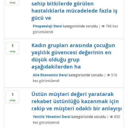
sahip bitkilerde görülen
cevap
hastalıklarla mücadelede fazla iş
gücü ve
Fitopatoloji Dersi
kategorisinde
soruldu
|
766
kez
görüntülendi
Kadın grupları arasında çocuğun
1
yaşlılık güvencesi değerinin en
cevap
düşük olduğu grup
aşağıdakilerden ha
Aile Ekonomisi Dersi
kategorisinde
soruldu
|
516
kez görüntülendi
Üstün müşteri değeri yaratarak
1
rekabet üstünlüğü kazanmak için
cevap
rakip ve müşteri odaklı bir anlayışı
Yenilik Yönetimi Dersi
kategorisinde
soruldu
|
850
kez görüntülendi