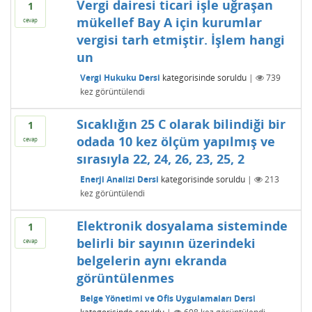
Vergi dairesi ticari işle uğraşan
1
mükellef Bay A için kurumlar
cevap
vergisi tarh etmiştir. İşlem hangi
un
Vergi Hukuku Dersi
kategorisinde
soruldu
|
739
kez görüntülendi
Sıcaklığın 25 C olarak bilindiği bir
1
odada 10 kez ölçüm yapılmış ve
cevap
sırasıyla 22, 24, 26, 23, 25, 2
Enerji Analizi Dersi
kategorisinde
soruldu
|
213
kez görüntülendi
Elektronik dosyalama sisteminde
1
belirli bir sayının üzerindeki
cevap
belgelerin aynı ekranda
görüntülenmes
Belge Yönetimi ve Ofis Uygulamaları Dersi