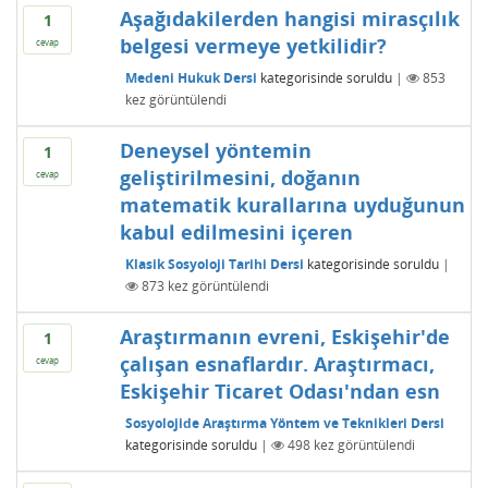
Aşağıdakilerden hangisi mirasçılık
1
belgesi vermeye yetkilidir?
cevap
Medeni Hukuk Dersi
kategorisinde
soruldu
|
853
kez görüntülendi
Deneysel yöntemin
1
geliştirilmesini, doğanın
cevap
matematik kurallarına uyduğunun
kabul edilmesini içeren
Klasik Sosyoloji Tarihi Dersi
kategorisinde
soruldu
|
873
kez görüntülendi
Araştırmanın evreni, Eskişehir'de
1
çalışan esnaflardır. Araştırmacı,
cevap
Eskişehir Ticaret Odası'ndan esn
Sosyolojide Araştırma Yöntem ve Teknikleri Dersi
kategorisinde
soruldu
|
498
kez görüntülendi