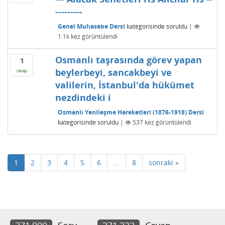
---------
Genel Muhasebe Dersi
kategorisinde
soruldu
|
1.1k
kez görüntülendi
Osmanlı taşrasında görev yapan
1
beylerbeyi, sancakbeyi ve
cevap
valilerin, İstanbul'da hükümet
nezdindeki i
Osmanlı Yenileşme Hareketleri (1876-1918) Dersi
kategorisinde
soruldu
|
537
kez görüntülendi
1
2
3
4
5
6
...
8
sonraki »