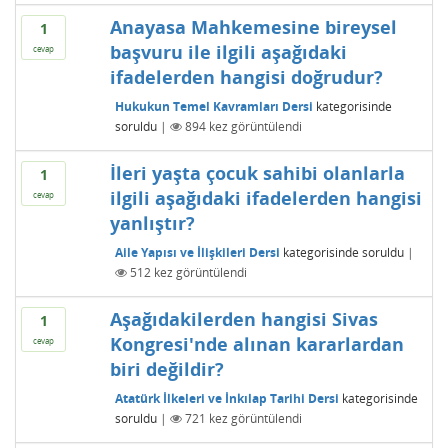
Anayasa Mahkemesine bireysel
1
başvuru ile ilgili aşağıdaki
cevap
ifadelerden hangisi doğrudur?
Hukukun Temel Kavramları Dersi
kategorisinde
soruldu
|
894
kez görüntülendi
İleri yaşta çocuk sahibi olanlarla
1
ilgili aşağıdaki ifadelerden hangisi
cevap
yanlıştır?
Aile Yapısı ve İlişkileri Dersi
kategorisinde
soruldu
|
512
kez görüntülendi
Aşağıdakilerden hangisi Sivas
1
Kongresi'nde alınan kararlardan
cevap
biri değildir?
Atatürk İlkeleri ve İnkılap Tarihi Dersi
kategorisinde
soruldu
|
721
kez görüntülendi